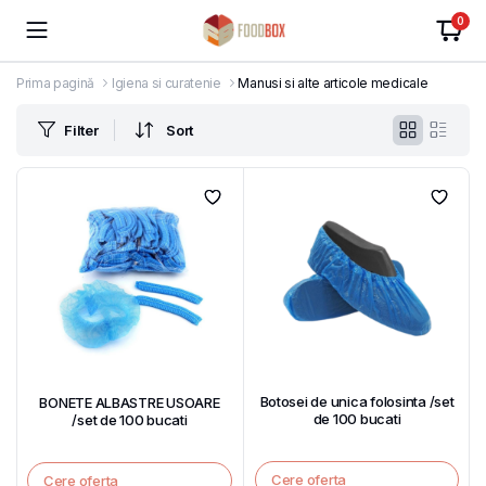
0
Prima pagină
Igiena si curatenie
Manusi si alte articole medicale
Filter
Sort
Botosei de unica folosinta /set
BONETE ALBASTRE USOARE
de 100 bucati
/set de 100 bucati
Cere oferta
Cere oferta