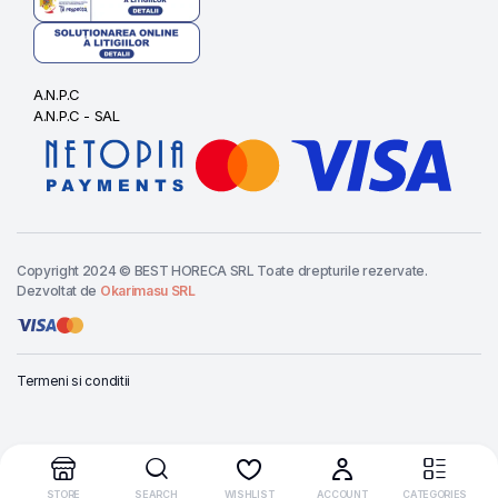
A.N.P.C
A.N.P.C - SAL
Copyright 2024 © BEST HORECA SRL Toate drepturile rezervate.
Dezvoltat de
Okarimasu SRL
Termeni si conditii
Cere oferta
CASEROLA
DREPTUNGHIULARA
STORE
SEARCH
WISHLIST
ACCOUNT
CATEGORIES