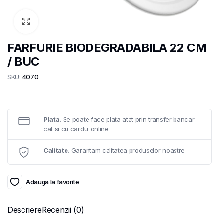
FARFURIE BIODEGRADABILA 22 CM
/ BUC
SKU:
4070
Plata.
Se poate face plata atat prin transfer bancar
cat si cu cardul online
Calitate.
Garantam calitatea produselor noastre
Adauga la favorite
Descriere
Recenzii (0)