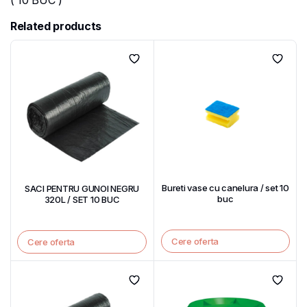
( 10 BUC )
Related products
Bureti vase cu canelura / set 10
SACI PENTRU GUNOI NEGRU
buc
320L / SET 10 BUC
Cere oferta
Cere oferta