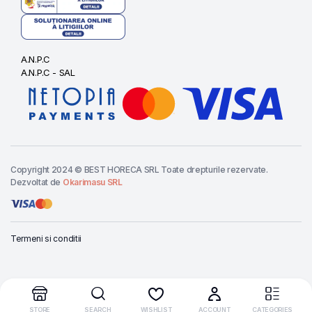
A.N.P.C
A.N.P.C - SAL
Copyright 2024 © BEST HORECA SRL Toate drepturile rezervate.
Dezvoltat de
Okarimasu SRL
Termeni si conditii
Cere oferta
PAHAR
TRANSPARENT
STORE
SEARCH
WISHLIST
ACCOUNT
CATEGORIES