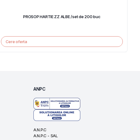
PROSOP HARTIE ZZ ALBE /set de 200 buc
Cere oferta
ANPC
A.N.P.C
A.N.P.C - SAL