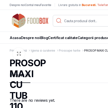
Despre noi
Contul meu
Favorite
Livrare gratuita in
Bucuresti.
Telefo
Acasa
Despre noi
Blog
Certificat calitate
Categorii produs
Prima pagină
Igiena si curatenie
Prosoape hartie
PROSOP MAXI CU 
PROSOP
MAXI
Recenzii (0)
CU
TUB
There are no reviews yet.
110