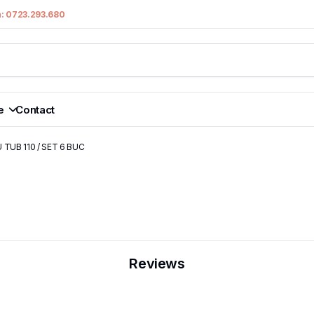
n: 0723.293.680
e
Contact
TUB 110 / SET 6 BUC
Reviews