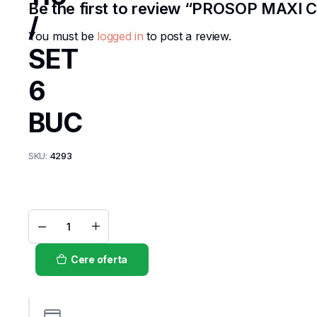
Be the first to review “PROSOP MAXI 
/
You must be
logged in
to post a review.
SET
6
BUC
SKU:
4293
PROSOP
MAXI
CU
Cere oferta
TUB
110 /
SET 6
BUC
quantity