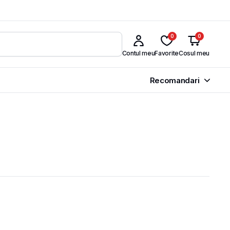
0
0
Contul meu
Favorite
Cosul meu
Recomandari