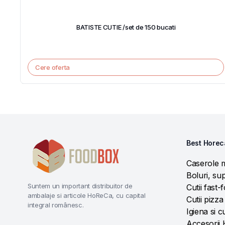
BATISTE CUTIE /set de 150 bucati
Cere oferta
Best Horec
Caserole 
Boluri, sup
Suntem un important distribuitor de
Cutii fast-
ambalaje si articole HoReCa, cu capital
Cutii pizza
integral românesc.
Igiena si c
Accesorii