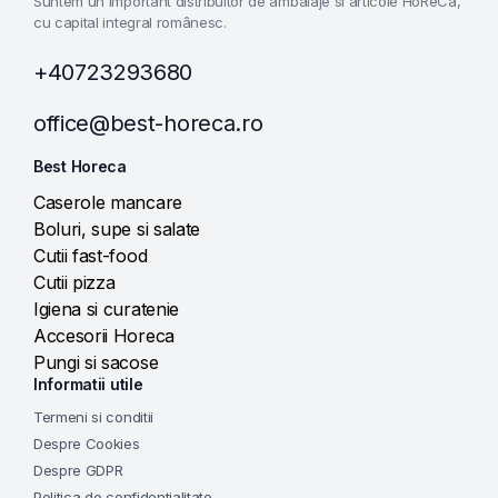
Suntem un important distribuitor de ambalaje si articole HoReCa,
cu capital integral românesc.
+40723293680
office@best-horeca.ro
Best Horeca
Caserole mancare
Boluri, supe si salate
Cutii fast-food
Cutii pizza
Igiena si curatenie
Accesorii Horeca
Pungi si sacose
Informatii utile
Termeni si conditii
Despre Cookies
Despre GDPR
Politica de confidentialitate