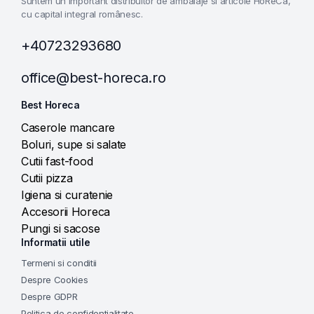
Suntem un important distribuitor de ambalaje si articole HoReCa,
cu capital integral românesc.
+40723293680
office@best-horeca.ro
Best Horeca
Caserole mancare
Boluri, supe si salate
Cutii fast-food
Cutii pizza
Igiena si curatenie
Accesorii Horeca
Pungi si sacose
Informatii utile
Termeni si conditii
Despre Cookies
Despre GDPR
Politica de confidentialitate