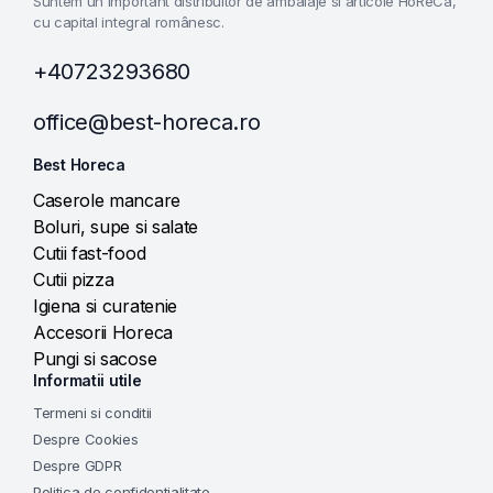
Suntem un important distribuitor de ambalaje si articole HoReCa,
cu capital integral românesc.
+40723293680
office@best-horeca.ro
Best Horeca
Caserole mancare
Boluri, supe si salate
Cutii fast-food
Cutii pizza
Igiena si curatenie
Accesorii Horeca
Pungi si sacose
Informatii utile
Termeni si conditii
Despre Cookies
Despre GDPR
Politica de confidentialitate