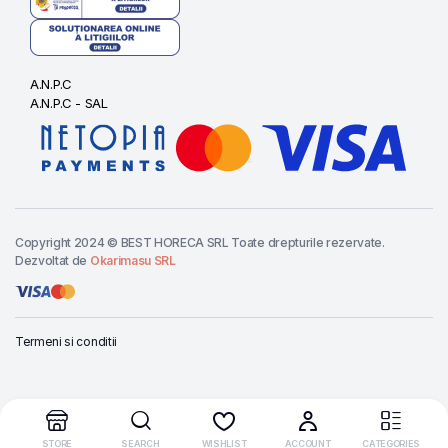
A.N.P.C
A.N.P.C - SAL
Copyright 2024 © BEST HORECA SRL Toate drepturile rezervate.
Dezvoltat de
Okarimasu SRL
Termeni si conditii
Cere oferta
CASEROLA
NEAGRA
STORE
SEARCH
WISHLIST
ACCOUNT
CATEGORIES