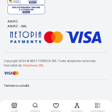
A.N.P.C
A.N.P.C - SAL
Copyright 2024 © BEST HORECA SRL Toate drepturile rezervate.
Dezvoltat de
Okarimasu SRL
Termeni si conditii
Cere oferta
LAVETA
MICROFIBRA
STORE
SEARCH
WISHLIST
ACCOUNT
CATEGORIES