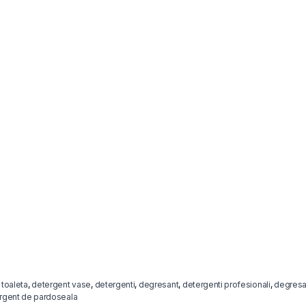
 toaleta
,
detergent vase
,
detergenti
,
degresant
,
detergenti profesionali
,
degresa
rgent de pardoseala