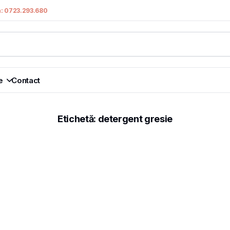
n: 0723.293.680
e
Contact
Etichetă:
detergent gresie