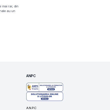
 mai rar, din
onale au un
ANPC
A.N.P.C