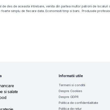
de des de aceasta intrebare, venita din partea multor patroni de localuri si
foarte simplu de fiecare data. Economisiti timp si bani. Produsele profesi
a
Informatii utile
Termeni si conditii
mancare
Despre Cookies
e si salate
Despre GDPR
food
Politica de confidentialitate
Politica de retur
uratenie