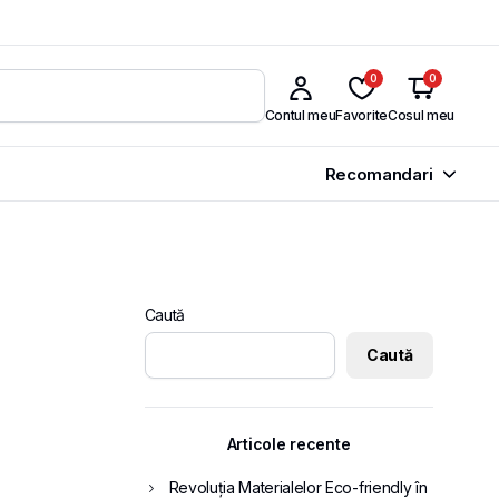
0
0
Contul meu
Favorite
Cosul meu
Recomandari
Caută
Caută
Articole recente
Revoluția Materialelor Eco-friendly în