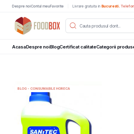
Despre noi
Contul meu
Favorite
Livrare gratuita in
Bucuresti.
Telefo
Acasa
Despre noi
Blog
Certificat calitate
Categorii produs
BLOG - CONSUMABILE HORECA