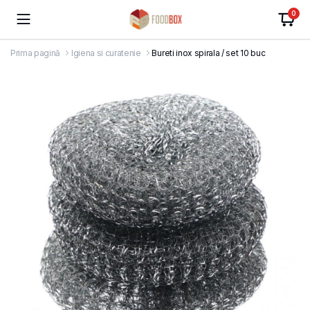
0
Prima pagină
Igiena si curatenie
Bureti inox spirala / set 10 buc