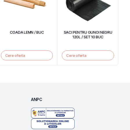
COADA LEMN / BUC
SACI PENTRU GUNOI NEGRU
120L / SET 10 BUC
Cere oferta
Cere oferta
ANPC