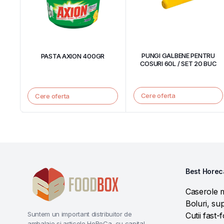
PUNGI GALBENE PENTRU
PASTA AXION 400GR
COSURI 60L / SET 20 BUC
Cere oferta
Cere oferta
Best Horec
Caserole 
Boluri, sup
Suntem un important distribuitor de
Cutii fast-
ambalaje si articole HoReCa, cu capital