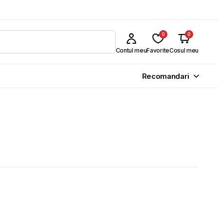
0
0
Contul meu
Favorite
Cosul meu
Recomandari