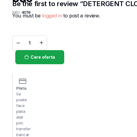
Be the first to review “DETERGENT CLO
SKU:
4019
You must be
logged in
to post a review.
DETERGENT
CLOR
5L /
Cere oferta
buc
quantity
Plata.
Se
poate
face
plata
atat
prin
transfer
bancar