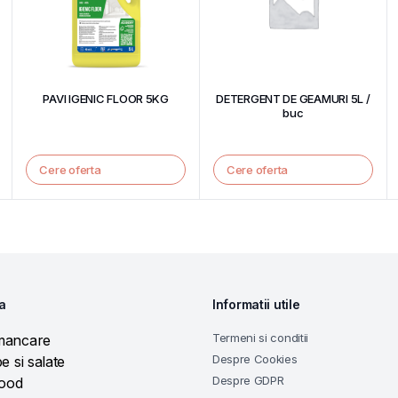
PAVI IGENIC FLOOR 5KG
DETERGENT DE GEAMURI 5L /
buc
Cere oferta
Cere oferta
a
Informatii utile
Termeni si conditii
mancare
Despre Cookies
e si salate
Despre GDPR
food