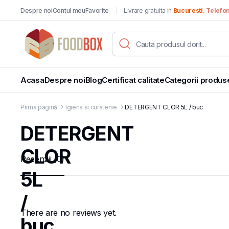
Despre noi
Contul meu
Favorite
Livrare gratuita in
Bucuresti.
Telefo
Acasa
Despre noi
Blog
Certificat calitate
Categorii produs
Prima pagină
Igiena si curatenie
DETERGENT CLOR 5L / buc
DETERGENT
CLOR
Recenzii (0)
5L
/
There are no reviews yet.
buc