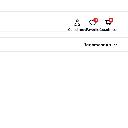
0
0
Contul meu
Favorite
Cosul meu
Recomandari