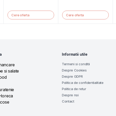
/ SET 100 BUC
/ SET 100 BUC
Cere oferta
Cere oferta
a
Informatii utile
Termeni si conditii
mancare
Despre Cookies
e si salate
Despre GDPR
food
Politica de confidentialitate
Politica de retur
uratenie
Despre noi
 Horeca
Contact
acose