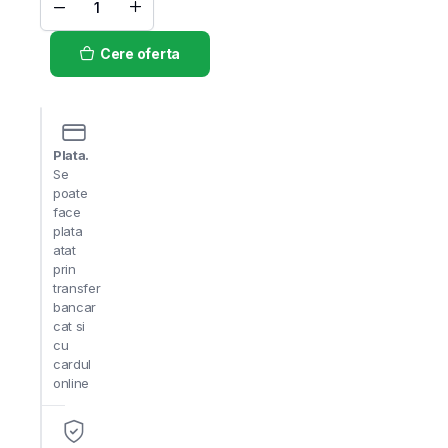
SET
FIBRA
LEMNOASA
Cere oferta
LINGURA+FURCULITA
+
CUTIT
+
SERVETEL
/ SET
100
BUC
Plata.
quantity
Se
poate
face
plata
atat
prin
transfer
bancar
cat si
cu
cardul
online