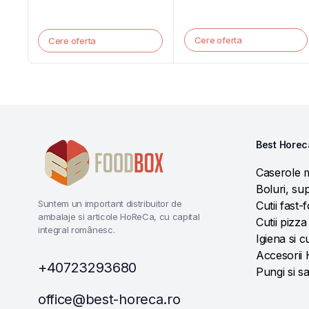
Cere oferta
Cere oferta
Best Horec
Caserole 
Boluri, sup
Suntem un important distribuitor de
Cutii fast-
ambalaje si articole HoReCa, cu capital
Cutii pizza
integral românesc.
Igiena si c
Accesorii
+40723293680
Pungi si s
office@best-horeca.ro