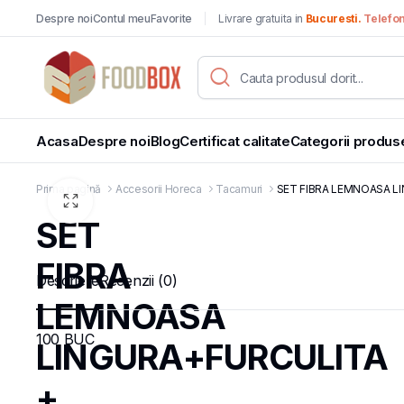
Despre noi
Contul meu
Favorite
Livrare gratuita in
Bucuresti.
Telefo
Acasa
Despre noi
Blog
Certificat calitate
Categorii produs
Prima pagină
Accesorii Horeca
Tacamuri
SET FIBRA LEMNOASA LI
SET
FIBRA
Descriere
Recenzii (0)
LEMNOASA
100 BUC
LINGURA+FURCULITA
+