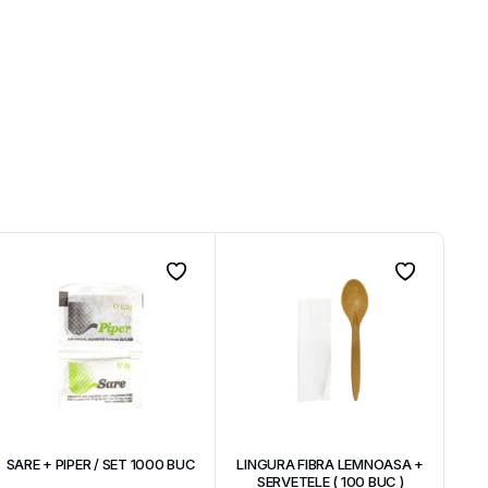
SARE + PIPER / SET 1000 BUC
LINGURA FIBRA LEMNOASA +
SERVETELE ( 100 BUC )