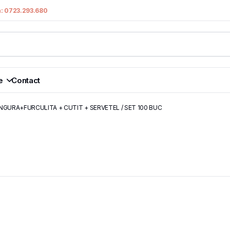
n: 0723.293.680
e
Contact
NGURA+FURCULITA + CUTIT + SERVETEL / SET 100 BUC