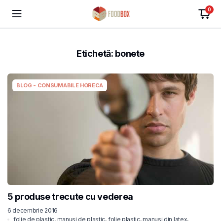
0
Etichetă:
bonete
BLOG - CONSUMABILE HORECA
5 produse trecute cu vederea
6 decembrie 2016
folie de plastic
,
manusi de plastic
,
folie plastic
,
manusi din latex
,