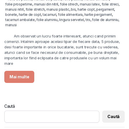
folie prospetime
,
manusi din nitril
,
folie strech
,
manusi latex
,
folie streci
,
manusi nitril
,
folie stretch
,
manusi plastic
,
bis
,
hartie copt
,
pergament
,
bonete
,
hartie de copt
,
tacamuri
,
folie alimentara
,
hartie pergament
,
tacamuri ambalate
,
folie aluminiu
,
lingura servetel
,
tris
,
folie de aluminiu
,
manusi
Am observat un lucru foarte interesant, atunci cand primim
comenzi. Intalnim aproape acelasi tipar de fiecare data, 5 produse,
desi foarte importante in orice bucatarie, sunt trecute cu vederea,
atunci cand se face necesarul de consumabile, pe buna dreptate,
importanta lor fiind eclipsata de catre produsele cu un volum mai
mare
Mai multe
Caută
Caută