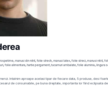
derea
prospetime
,
manusi din nitril
,
folie strech
,
manusi latex
,
folie streci
,
manusi nitril
,
fol
uri
,
folie alimentara
,
hartie pergament
,
tacamuri ambalate
,
folie aluminiu
,
lingura 
i. Intalnim aproape acelasi tipar de fiecare data, 5 produse, desi foart
cesarul de consumabile, pe buna dreptate, importanta lor fiind eclipsata de