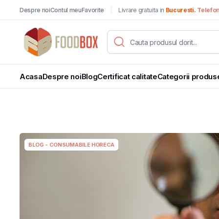
Despre noi
Contul meu
Favorite
Livrare gratuita in
Bucuresti.
Telefo
Acasa
Despre noi
Blog
Certificat calitate
Categorii produs
BLOG - CONSUMABILE HORECA