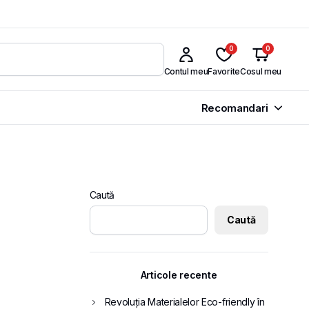
0
0
Contul meu
Favorite
Cosul meu
Recomandari
Caută
Caută
Articole recente
Revoluția Materialelor Eco-friendly în