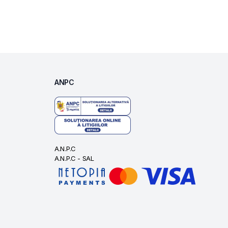
ANPC
A.N.P.C
A.N.P.C - SAL