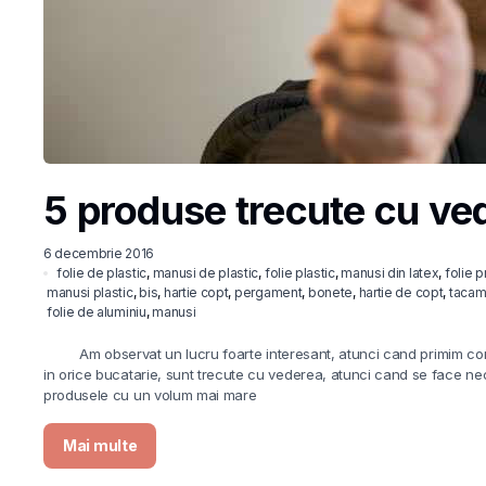
5 produse trecute cu ve
6 decembrie 2016
folie de plastic
,
manusi de plastic
,
folie plastic
,
manusi din latex
,
folie 
manusi plastic
,
bis
,
hartie copt
,
pergament
,
bonete
,
hartie de copt
,
tacam
folie de aluminiu
,
manusi
Am observat un lucru foarte interesant, atunci cand primim comenz
in orice bucatarie, sunt trecute cu vederea, atunci cand se face ne
produsele cu un volum mai mare
Mai multe