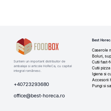
Best Horec
Caserole 
Boluri, sup
Suntem un important distribuitor de
Cutii fast-
ambalaje si articole HoReCa, cu capital
Cutii pizza
integral românesc.
Igiena si c
Accesorii
+40723293680
Pungi si s
office@best-horeca.ro