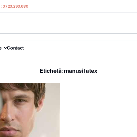
n: 0723.293.680
e
Contact
Etichetă:
manusi latex