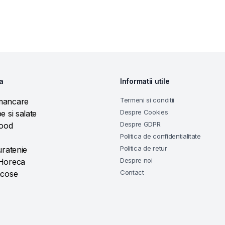
a
Informatii utile
Termeni si conditii
mancare
Despre Cookies
e si salate
Despre GDPR
food
Politica de confidentialitate
Politica de retur
uratenie
Despre noi
 Horeca
Contact
acose