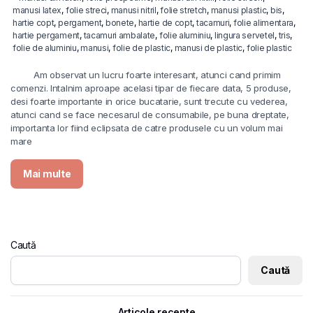
manusi latex
,
folie streci
,
manusi nitril
,
folie stretch
,
manusi plastic
,
bis
,
hartie copt
,
pergament
,
bonete
,
hartie de copt
,
tacamuri
,
folie alimentara
,
hartie pergament
,
tacamuri ambalate
,
folie aluminiu
,
lingura servetel
,
tris
,
folie de aluminiu
,
manusi
,
folie de plastic
,
manusi de plastic
,
folie plastic
Am observat un lucru foarte interesant, atunci cand primim
comenzi. Intalnim aproape acelasi tipar de fiecare data, 5 produse,
desi foarte importante in orice bucatarie, sunt trecute cu vederea,
atunci cand se face necesarul de consumabile, pe buna dreptate,
importanta lor fiind eclipsata de catre produsele cu un volum mai
mare
Mai multe
Caută
Caută
Articole recente