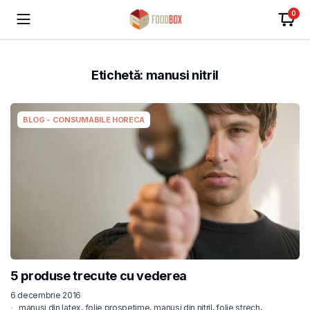
0
Etichetă:
manusi nitril
BLOG - CONSUMABILE HORECA
5 produse trecute cu vederea
6 decembrie 2016
manusi din latex
,
folie prospetime
,
manusi din nitril
,
folie strech
,