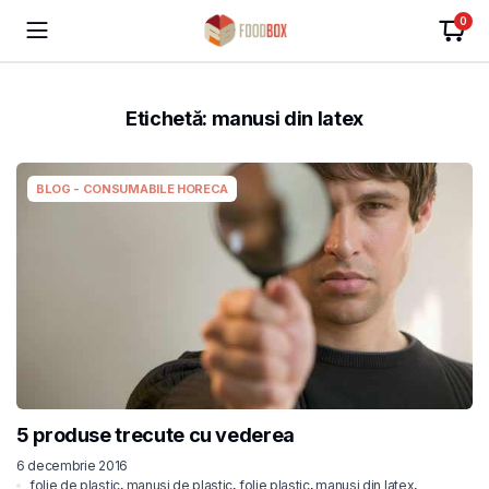
0
Etichetă:
manusi din latex
BLOG - CONSUMABILE HORECA
5 produse trecute cu vederea
6 decembrie 2016
folie de plastic
,
manusi de plastic
,
folie plastic
,
manusi din latex
,