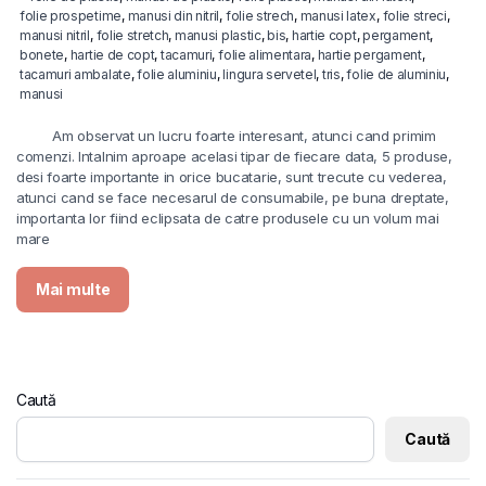
folie prospetime
,
manusi din nitril
,
folie strech
,
manusi latex
,
folie streci
,
manusi nitril
,
folie stretch
,
manusi plastic
,
bis
,
hartie copt
,
pergament
,
bonete
,
hartie de copt
,
tacamuri
,
folie alimentara
,
hartie pergament
,
tacamuri ambalate
,
folie aluminiu
,
lingura servetel
,
tris
,
folie de aluminiu
,
manusi
Am observat un lucru foarte interesant, atunci cand primim
comenzi. Intalnim aproape acelasi tipar de fiecare data, 5 produse,
desi foarte importante in orice bucatarie, sunt trecute cu vederea,
atunci cand se face necesarul de consumabile, pe buna dreptate,
importanta lor fiind eclipsata de catre produsele cu un volum mai
mare
Mai multe
Caută
Caută